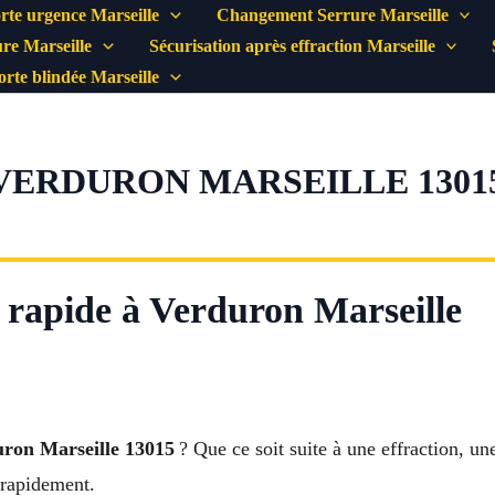
rte urgence Marseille
Changement Serrure Marseille
re Marseille
Sécurisation après effraction Marseille
porte blindée Marseille
VERDURON MARSEILLE 1301
 rapide à Verduron Marseille
uron Marseille 13015
? Que ce soit suite à une effraction, un
 rapidement.