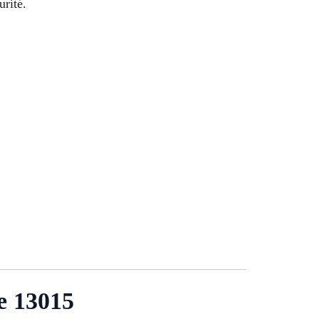
urité.
e 13015