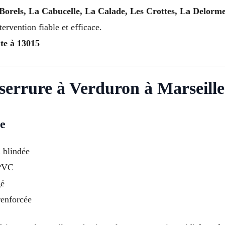
Borels, La Cabucelle, La Calade, Les Crottes, La Delorme
ervention fiable et efficace.
te à 13015
 serrure à Verduron à Marseille
ce
u blindée
 PVC
gé
renforcée