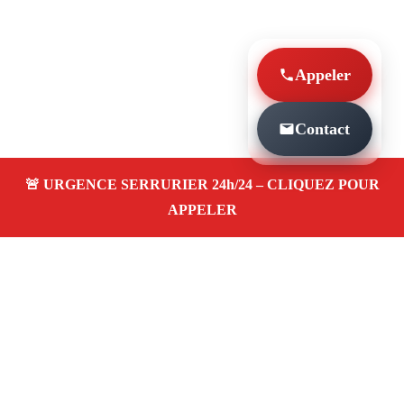
Appeler
Contact
À PROPOS SERRURIER MARSEILLE
DEPANNAGE PORTE DE GARAGE SAINT
JOSEPH 13014
Serrurier à Marseille Depannage porte de garage
saint joseph 13014 — dépannage, installation et