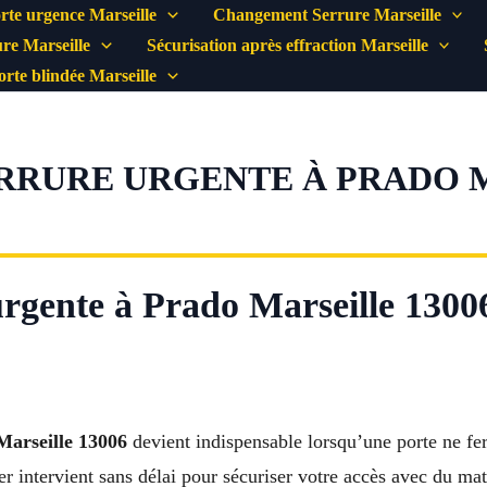
rte urgence Marseille
Changement Serrure Marseille
re Marseille
Sécurisation après effraction Marseille
porte blindée Marseille
RRURE URGENTE À PRADO M
 urgente à Prado Marseille 1300
 Marseille 13006
devient indispensable lorsqu’une porte ne fer
 intervient sans délai pour sécuriser votre accès avec du matér