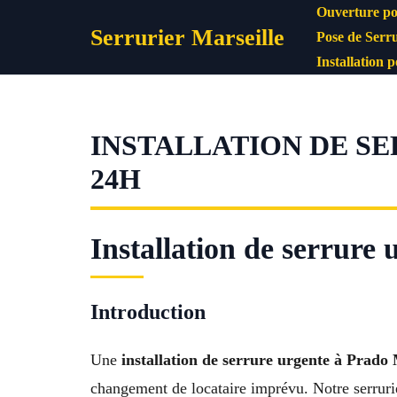
Aller
Ouverture po
Serrurier Marseille
au
Pose de Serru
contenu
Installation 
INSTALLATION DE SE
24H
Installation de serrure
Introduction
Une
installation de serrure urgente à Prado
changement de locataire imprévu. Notre serrurier