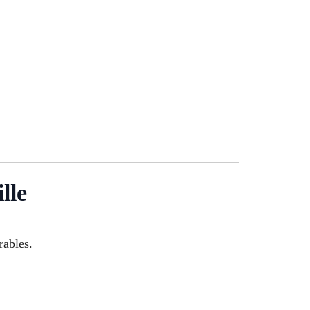
lle
rables.