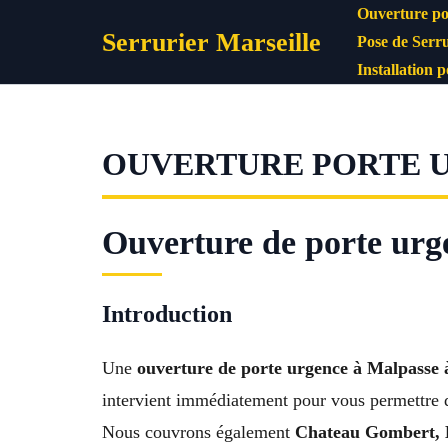
Aller
Ouverture po
Serrurier Marseille
au
Pose de Serru
contenu
Installation 
OUVERTURE PORTE UR
Ouverture de porte urge
Introduction
Une
ouverture de porte urgence à Malpasse 
intervient immédiatement pour vous permettre 
Nous couvrons également
Chateau Gombert, L