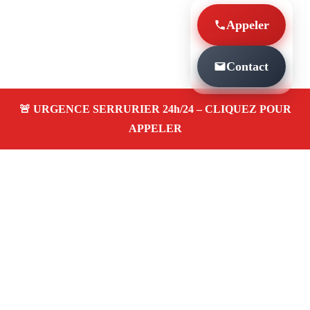
Appeler
Contact
À PROPOS SERRURIER MARSEILLE
SERRURERIE BAILLE 13005
Serrurier à Marseille Serrurerie baille 13005 —
dépannage, installation et réparation de serrures
et portes dans votre quartier. Service d’urgence
24/7 à Marseille.