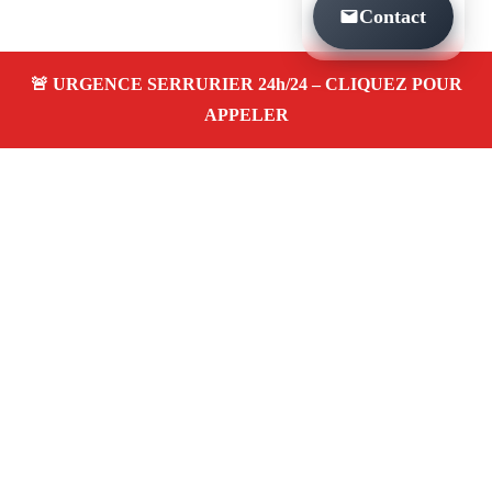
Contact
À PROPOS SERRURIER MARSEILLE
CHANGEMENT DE CYLINDRE LA CROIX
ROUGE 13013
Serrurier à Marseille Changement de cylindre la
croix rouge 13013 — dépannage, installation et
réparation de serrures et portes dans votre
quartier. Service d’urgence 24/7 à Marseille.
Téléphone :
06 28 31 86 20