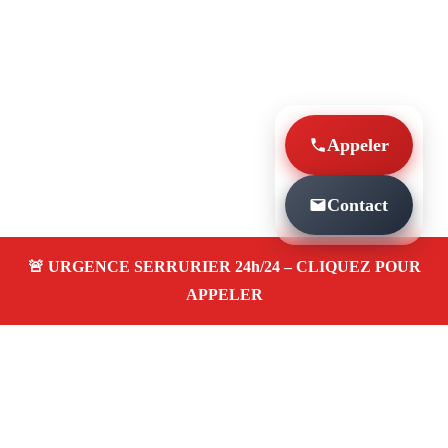
Appeler
Contact
À PROPOS SERRURIER MARSEILLE URGENCE
PAS CHER LA CROIX ROUGE 13013