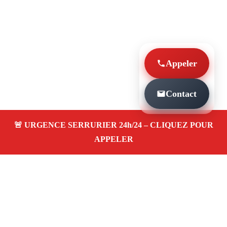
Appeler
Contact
À PROPOS SERRURIER MARSEILLE POSE DE
SERRURE LES GOUDES 13008
Serrurier à Marseille Pose de serrure les goudes