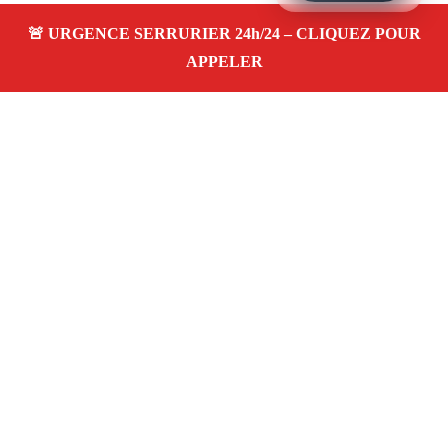
À PROPOS SERRURIER MARSEILLE POSE DE
SERRURE 13007
Serrurier à Marseille Pose de serrure 13007 —
dépannage, installation et réparation de serrures
et portes dans votre quartier. Service d’urgence
24/7 à Marseille.
Téléphone :
06 28 31 86 20
Horaires :