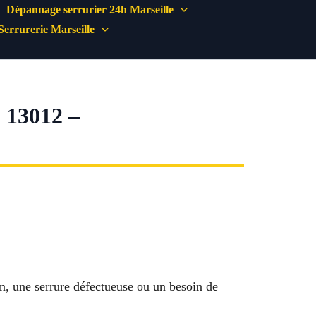
Dépannage serrurier 24h Marseille
Serrurerie Marseille
13012 –
on, une serrure défectueuse ou un besoin de