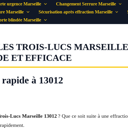
rte urgence Marseille
Changement Serrure Marseille
re Marseille
Sécurisation après effraction Marseille
porte blindée Marseille
ES TROIS-LUCS MARSEILLE 
DE ET EFFICACE
 rapide à 13012
Trois-Lucs Marseille 13012
? Que ce soit suite à une effracti
 rapidement.