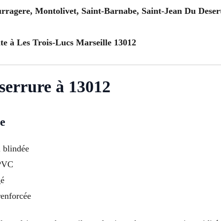
urragere, Montolivet, Saint-Barnabe, Saint-Jean Du Desert
te à Les Trois-Lucs Marseille 13012
 serrure à 13012
ce
u blindée
 PVC
gé
renforcée