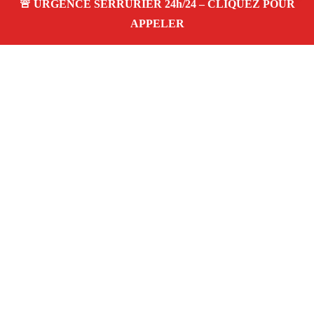
À PROPOS SERRURIER MARSEILLE
SERRURERIE LES TROIS LUCS 13012
Serrurier à Marseille Serrurerie les trois lucs
13012 — dépannage, installation et réparation
de serrures et portes dans votre quartier. Service
d’urgence 24/7 à Marseille.
Téléphone :
06 28 31 86 20
Horaires :
24h/24, 7j/7