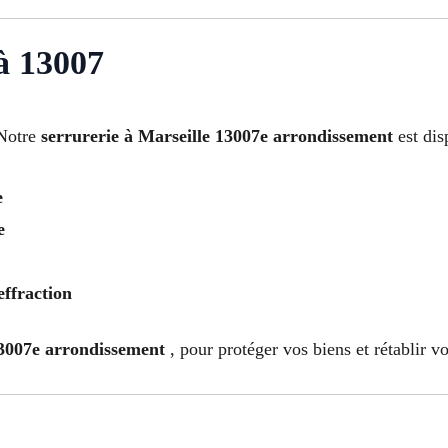
à 13007
 Notre
serrurerie à Marseille 13007e arrondissement
est dis
e
e
effraction
13007e arrondissement
, pour protéger vos biens et rétablir vo