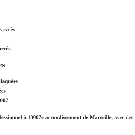
s accès
orcés
es
claquées
ées
3007
fessionnel à 13007e arrondissement de Marseille
, avec des