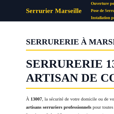
Aller
Ouverture po
Serrurier Marseille
au
Pose de Serru
contenu
Installation 
SERRURERIE À MARSE
SERRURERIE 1
ARTISAN DE C
À
13007
, la sécurité de votre domicile ou de vo
artisans serruriers professionnels
pour toutes