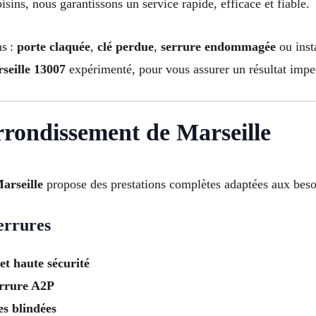
isins, nous garantissons un service rapide, efficace et fiable.
ns :
porte claquée
,
clé perdue
,
serrure endommagée
ou inst
seille 13007
expérimenté, pour vous assurer un résultat impe
rrondissement de Marseille
arseille
propose des prestations complètes adaptées aux besoin
errures
et haute sécurité
serrure A2P
es blindées