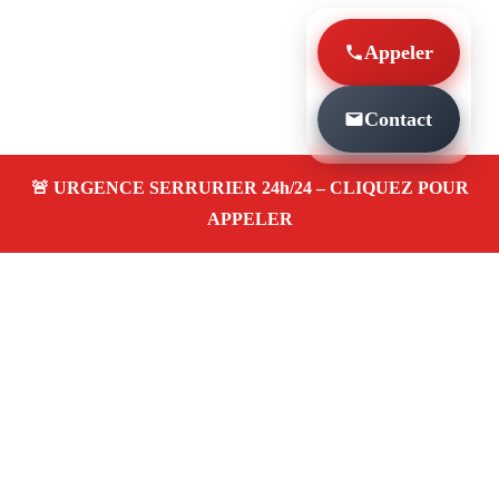
Appeler
Contact
À PROPOS SERRURIER MARSEILLE SERRURE
MULTIPOINTS 13004
Serrurier à Marseille Serrure multipoints 13004
— dépannage, installation et réparation de
serrures et portes dans votre quartier. Service
d’urgence 24/7 à Marseille.