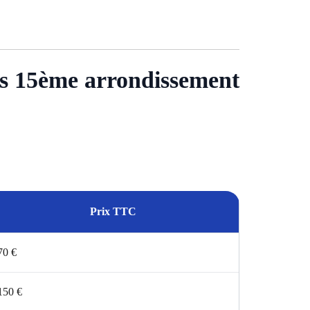
uis 15ème arrondissement
Prix TTC
70 €
150 €