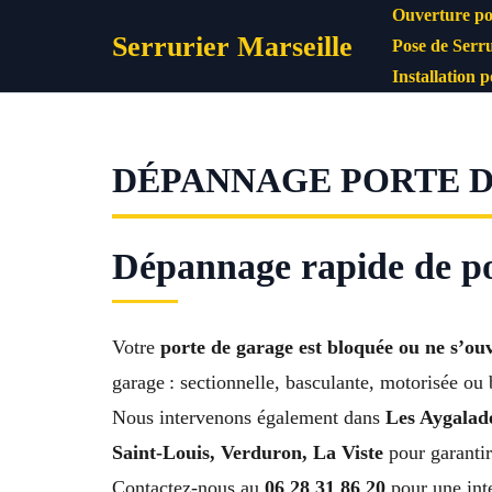
Aller
Ouverture po
Serrurier Marseille
au
Pose de Serru
contenu
Installation 
DÉPANNAGE PORTE DE
Dépannage rapide de po
Votre
porte de garage est bloquée ou ne s’ouv
garage : sectionnelle, basculante, motorisée ou 
Nous intervenons également dans
Les Aygalade
Saint-Louis, Verduron, La Viste
pour garantir
Contactez-nous au
06 28 31 86 20
pour une int