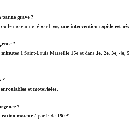
n panne grave ?
al ou le moteur ne répond pas,
une intervention rapide est né
gence ?
0 minutes
à Saint-Louis Marseille 15e et dans
1e, 2e, 3e, 4e, 
s ?
, enroulables et motorisées
.
urgence ?
aration moteur
à partir de
150 €
.