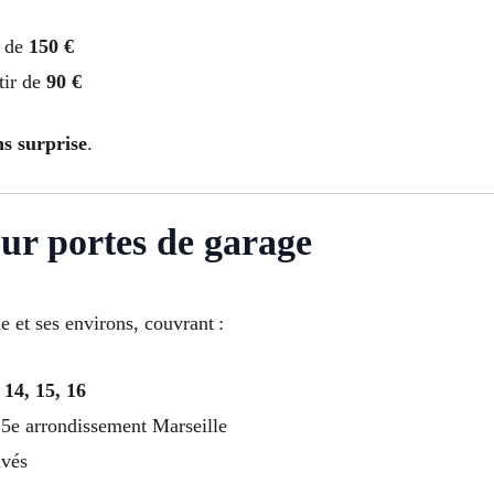
r de
150 €
tir de
90 €
ns surprise
.
ur portes de garage
 et ses environs, couvrant :
, 14, 15, 16
 15e arrondissement Marseille
ivés