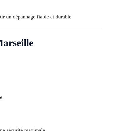
ntir un dépannage fiable et durable.
arseille
e.
une sécurité maximale.