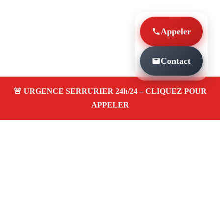
Appeler
Contact
À PROPOS SERRURIER MARSEILLE
OUVERTURE PORTE URGENCE LES ARNAVAUX
13014
Serrurier à Marseille Ouverture porte urgence les
arnavaux 13014 — dépannage, installation et