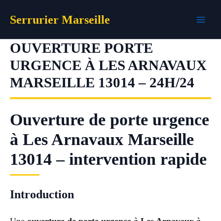
Aller
Serrurier Marseille
au
contenu
OUVERTURE PORTE
URGENCE À LES ARNAVAUX
MARSEILLE 13014 – 24H/24
Ouverture de porte urgence
à Les Arnavaux Marseille
13014 – intervention rapide
Introduction
Une
ouverture de porte urgence à Les Arnavaux à