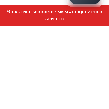
À PROPOS SERRURIER MARSEILLE LES
ARNAVAUX 13014
Serrurier à Marseille Les arnavaux 13014 —
dépannage, installation et réparation de serrures
et portes dans votre quartier. Service d’urgence
24/7 à Marseille.
Téléphone :
06 28 31 86 20
Horaires :