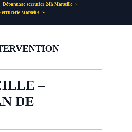
Dépannage serrurier 24h Marseille
Serrurerie Marseille
NTERVENTION
ILLE –
AN DE