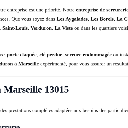
tre entreprise est une priorité. Notre
entreprise de serrureri
ences. Que vous soyez dans
Les Aygalades, Les Borels, La C
 Saint-Louis, Verduron, La Viste
ou dans les quartiers vois
ns :
porte claquée
,
clé perdue
,
serrure endommagée
ou inst
rduron à Marseille
expérimenté, pour vous assurer un résulta
n Marseille 13015
es prestations complètes adaptées aux besoins des particulier
errures