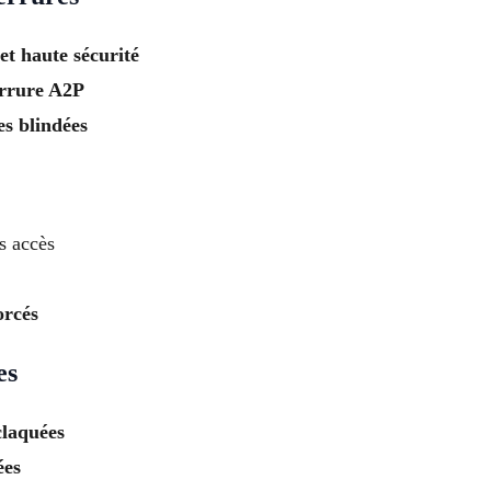
et haute sécurité
serrure A2P
es blindées
s accès
orcés
es
claquées
ées