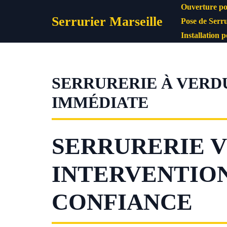
Aller
Ouverture po
Serrurier Marseille
au
Pose de Serru
contenu
Installation 
SERRURERIE À VERDU
IMMÉDIATE
SERRURERIE V
INTERVENTION
CONFIANCE