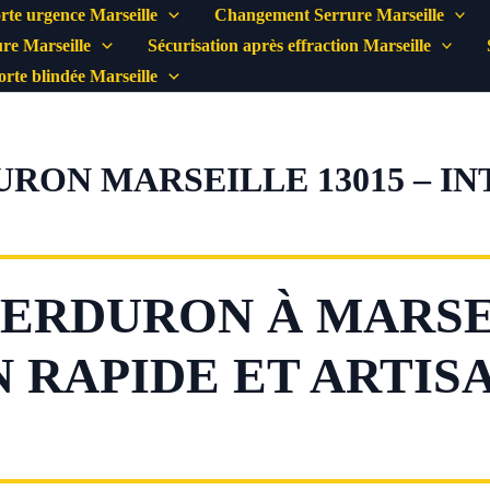
rte urgence Marseille
Changement Serrure Marseille
re Marseille
Sécurisation après effraction Marseille
porte blindée Marseille
RON MARSEILLE 13015 – I
ERDURON À MARSE
 RAPIDE ET ARTIS