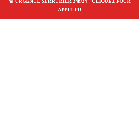
À PROPOS SERRURIER MARSEILLE DE NUIT
LES CHARTREUX 13004
Serrurier à Marseille De nuit les chartreux 13004
— dépannage, installation et réparation de
serrures et portes dans votre quartier. Service
d’urgence 24/7 à Marseille.
Téléphone :
06 28 31 86 20
Horaires :
24h/24, 7j/7