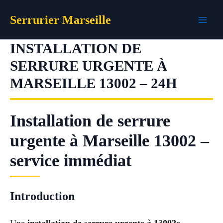
Aller
Serrurier Marseille
au
contenu
INSTALLATION DE
SERRURE URGENTE À
MARSEILLE 13002 – 24H
Installation de serrure
urgente à Marseille 13002 –
service immédiat
Introduction
Une
installation de serrure urgente à 13002e