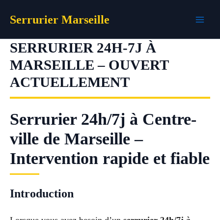
Aller
Serrurier Marseille
au
contenu
SERRURIER 24H-7J À
MARSEILLE – OUVERT
ACTUELLEMENT
Serrurier 24h/7j à Centre-
ville de Marseille –
Intervention rapide et fiable
Introduction
Lorsque vous avez besoin d’un
serrurier 24h/7j à