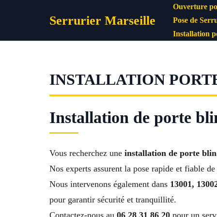
Aller
Ouverture po
Serrurier Marseille
au
Pose de Serru
contenu
Installation 
INSTALLATION PORT
Installation de porte bl
Vous recherchez une
installation de porte bli
Nos experts assurent la pose rapide et fiable de
Nous intervenons également dans
13001, 13002
pour garantir sécurité et tranquillité.
Contactez-nous au
06 28 31 86 20
pour un serv