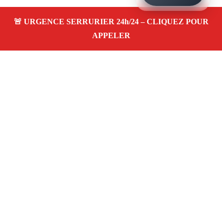
À PROPOS SERRURIER MARSEILLE
INSTALLATION VERROU
Serrurier à Marseille Installation verrou —
dépannage, installation et réparation de serrures
et portes dans votre quartier. Service d’urgence
24/7 à Marseille.
Téléphone :
06 28 31 86 20
Horaires :