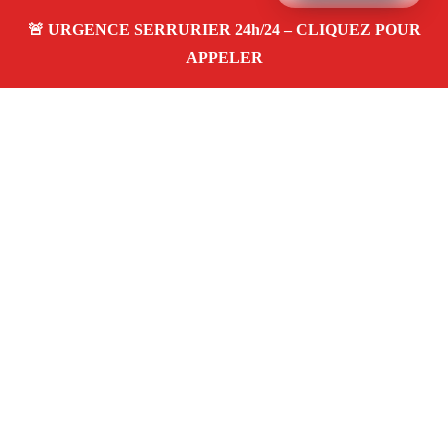
À PROPOS SERRURIER MARSEILLE
SERRURERIE SAINT BARNABE 13012
Serrurier à Marseille Serrurerie saint barnabe
13012 — dépannage, installation et réparation
de serrures et portes dans votre quartier. Service
d’urgence 24/7 à Marseille.
Téléphone :
06 28 31 86 20
Horaires :
24h/24, 7j/7