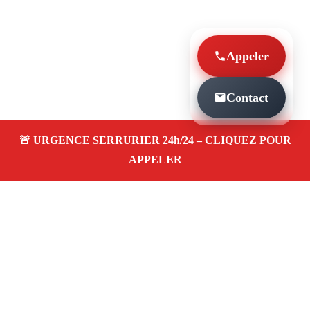
Appeler
Contact
À PROPOS SERRURIER MARSEILLE
SERRURERIE SAINT JEAN DU DESERT 13012
Serrurier à Marseille Serrurerie saint jean du
desert 13012 — dépannage, installation et
réparation de serrures et portes dans votre