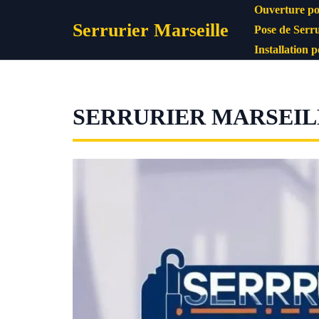
Aller
Ouverture po
Serrurier Marseille
au
Pose de Serru
contenu
Installation 
SERRURIER MARSEILL