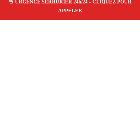
À PROPOS SERRURIER MARSEILLE SORMIOU
13009
Serrurier à Marseille Sormiou 13009 —
dépannage, installation et réparation de serrures
et portes dans votre quartier. Service d’urgence
24/7 à Marseille.
Téléphone :
06 28 31 86 20
Horaires :
24h/24, 7j/7