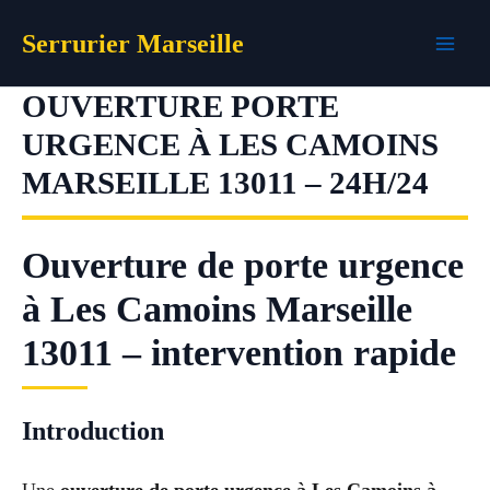
Aller
Serrurier Marseille
au
contenu
OUVERTURE PORTE
URGENCE À LES CAMOINS
MARSEILLE 13011 – 24H/24
Ouverture de porte urgence
à Les Camoins Marseille
13011 – intervention rapide
Introduction
Une
ouverture de porte urgence à Les Camoins à