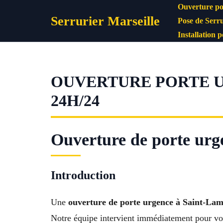
Aller
Ouverture po
Serrurier Marseille
au
Pose de Serru
contenu
Installation 
OUVERTURE PORTE U
24H/24
Ouverture de porte urge
Introduction
Une
ouverture de porte urgence à Saint-Lam
Notre équipe intervient immédiatement pour vo