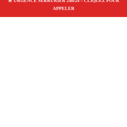
À PROPOS SERRURIER MARSEILLE SERRURE
A2P GRANDS CARMES 13002
Serrurier à Marseille Serrure a2p grands carmes
13002 — dépannage, installation et réparation
de serrures et portes dans votre quartier. Service
d’urgence 24/7 à Marseille.
Téléphone :
06 28 31 86 20
Horaires :
24h/24, 7j/7