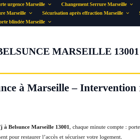
rte urgence Marseille
Changement Serrure Marseille
re Marseille
Sécurisation après effraction Marseille
porte blindée Marseille
 BELSUNCE MARSEILLE 13001
nce à Marseille – Intervention 
7j à Belsunce Marseille 13001
, chaque minute compte : porte
ent pour restaurer l’accès et sécuriser votre logement.