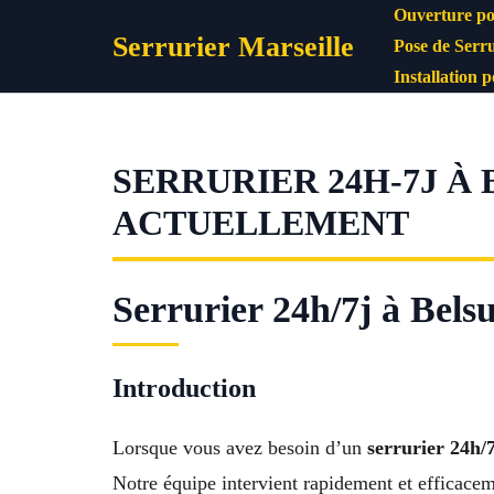
Aller
Ouverture po
Serrurier Marseille
au
Pose de Serru
contenu
Installation 
SERRURIER 24H-7J À
ACTUELLEMENT
Serrurier 24h/7j à Belsu
Introduction
Lorsque vous avez besoin d’un
serrurier 24h/
Notre équipe intervient rapidement et efficacem