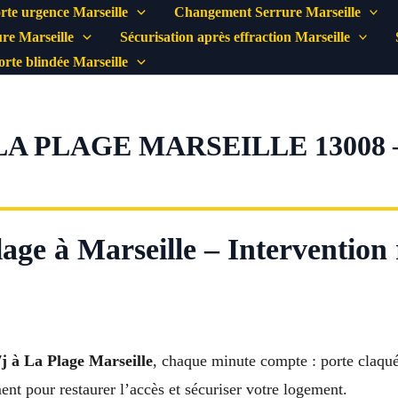
rte urgence Marseille
Changement Serrure Marseille
re Marseille
Sécurisation après effraction Marseille
porte blindée Marseille
 LA PLAGE MARSEILLE 13008
age à Marseille – Intervention 
7j à La Plage Marseille
, chaque minute compte : porte claqué
ent pour restaurer l’accès et sécuriser votre logement.