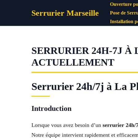
Aller
Ouverture po
Serrurier Marseille
au
Pose de Serru
contenu
Installation 
SERRURIER 24H-7J À
ACTUELLEMENT
Serrurier 24h/7j à La Pl
Introduction
Lorsque vous avez besoin d’un
serrurier 24h/
Notre équipe intervient rapidement et efficacem