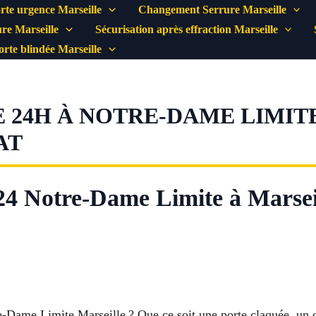
rte urgence Marseille
Changement Serrure Marseille
re Marseille
Sécurisation après effraction Marseille
porte blindée Marseille
24H À NOTRE-DAME LIMITE 
AT
24 Notre-Dame Limite à Marseil
e-Dame Limite Marseille ? Que ce soit une porte claquée, un