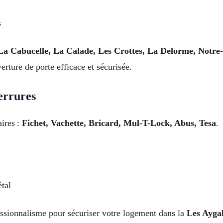
s
 La Cabucelle, La Calade, Les Crottes, La Delorme, Notre
erture de porte efficace et sécurisée.
errures
ires :
Fichet, Vachette, Bricard, Mul-T-Lock, Abus, Tesa
.
étal
essionnalisme pour sécuriser votre logement dans la
Les Aygal