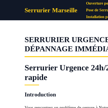
Aller
Ouverture po
Serrurier Marseille
au
Pose de Serru
contenu
Installation 
SERRURIER URGENCE 
DÉPANNAGE IMMÉDI
Serrurier Urgence 24h/
rapide
Introduction
Vous rencontrez un problème de serrure à Notr