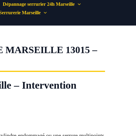
Dépannage serrurier 24h Marseille
Serrurerie Marseille
MARSEILLE 13015 –
le – Intervention
 cylindre endommagé ou une serrure multipoints