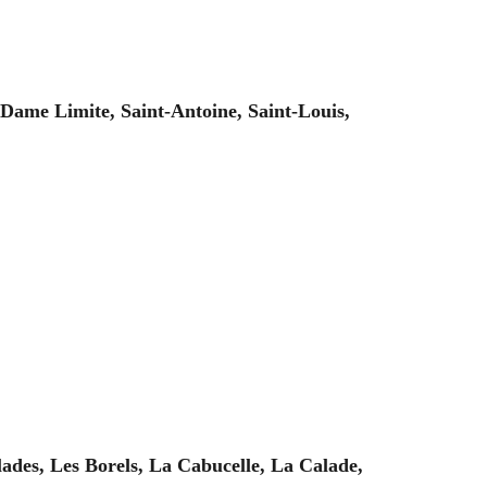
-Dame Limite, Saint-Antoine, Saint-Louis,
ades, Les Borels, La Cabucelle, La Calade,